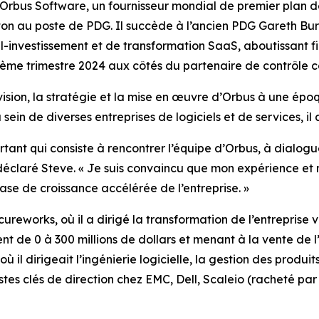
s Software, un fournisseur mondial de premier plan de l
on au poste de PDG. Il succède à l’ancien PDG Gareth Burt
l-investissement et de transformation SaaS, aboutissant f
me trimestre 2024 aux côtés du partenaire de contrôle c
vision, la stratégie et la mise en œuvre d’Orbus à une épo
sein de diverses entreprises de logiciels et de services, i
tant qui consiste à rencontrer l’équipe d’Orbus, à dialoguer
 a déclaré Steve. « Je suis convaincu que mon expérience e
ase de croissance accélérée de l’entreprise. »
reworks, où il a dirigé la transformation de l’entreprise
rent de 0 à 300 millions de dollars et menant à la vente de 
 il dirigeait l’ingénierie logicielle, la gestion des produits
es clés de direction chez EMC, Dell, Scaleio (racheté p