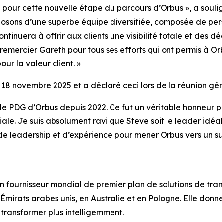
 pour cette nouvelle étape du parcours d’Orbus », a soulig
sposons d’une superbe équipe diversifiée, composée de pers
tinuera à offrir aux clients une visibilité totale et des dé
 remercier Gareth pour tous ses efforts qui ont permis à Or
ur la valeur client. »
 18 novembre 2025 et a déclaré ceci lors de la réunion géné
 de PDG d’Orbus depuis 2022. Ce fut un véritable honneur 
le. Je suis absolument ravi que Steve soit le leader idéa
, de leadership et d’expérience pour mener Orbus vers un 
n fournisseur mondial de premier plan de solutions de tra
irats arabes unis, en Australie et en Pologne. Elle donne 
e transformer plus intelligemment.