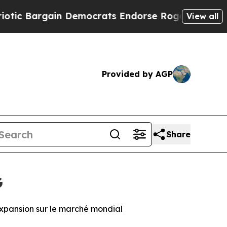
Bargain Democrats Endorse Rogers, Republicans 
View all
Provided by AGP
Share
G
expansion sur le marché mondial