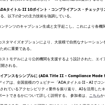
ADAタイトル II 10ポイント・コンプライアンス・チェックリスト (10-P
なる、以下の2つの主力技術を強調している。
みコンテンツのキャプション生成と文字起こし。これにより各機
度なカスタマイズオプションにより、大規模で自然なナレーショ
たすために重要である。
コストモデルにより公的機関を支援するよう設計された、エイ
展開される。
をシンプルに (ADA Title II - Compliance Made Sim
ディアは、全国規模のウェビナー
「ADAタイトル II - AI
Aに概説されているアクセシビリティ要件を振り返り、AIを活用
ポートできるかについて詳しく説明する。 参加者は、
こちら
か