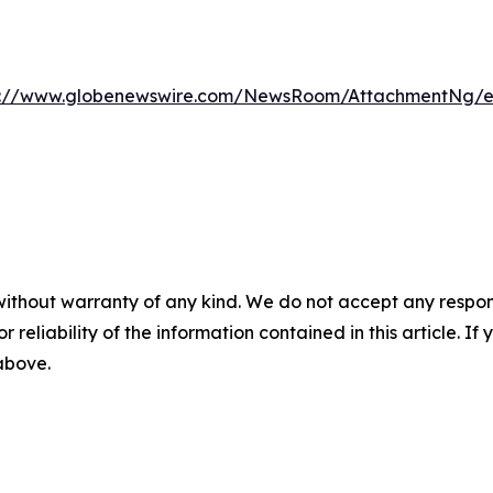
s://www.globenewswire.com/NewsRoom/AttachmentNg/e0
without warranty of any kind. We do not accept any responsib
r reliability of the information contained in this article. I
 above.