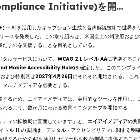
mpliance Initiative)を開…
 NEWSWIRE) -- AIを活用したキャプション生成と音声解説技
のリリースを発表した。この取り組みは、米国全土の州政府およ
満たすのを支援することを目的としている。
デジタルサービスにおいて、
WCAG 2.1 レベル AA
に準拠するこ
obile Accessibility Rule)
を確定した。 このコンプライ
域および特別区は
2027年4月26日
にそれぞれ開始される。 こ
、マルチメディアを必要とする。
援するため、エイアイメディアは、実用的なツールを使用し、
られるよう、数か月にわたる教育イニシアチブを開始する。
リティの転換期に直面しています」と、
エイアイメディアの共
タイトル II の規則は、デジタル・アクセシビリティに関する
実現するためのAIを活用したツールを政府機関に提供すること