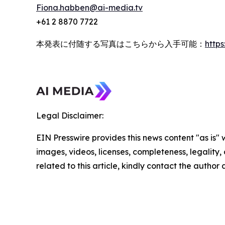
Fiona.habben@ai-media.tv
+61 2 8870 7722
本発表に付随する写真はこちらから入手可能：
http
Legal Disclaimer:
EIN Presswire provides this news content "as is" 
images, videos, licenses, completeness, legality, o
related to this article, kindly contact the author