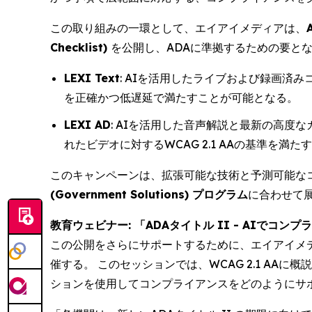
この取り組みの一環として、エイアイメディアは、
Checklist)
を公開し、ADAに準拠するための要と
LEXI Text
: AIを活用したライブおよび録画済
を正確かつ低遅延で満たすことが可能となる。
LEXI AD
: AIを活用した音声解説と最新の高
れたビデオに対するWCAG 2.1 AAの基準を満
このキャンペーンは、拡張可能な技術と予測可能な
(Government Solutions) プログラム
に合わせて
教育ウェビナー: 「ADAタイトル II - AIでコンプライアンス
この公開をさらにサポートするために、エイアイメ
催する。 このセッションでは、WCAG 2.1 A
ションを使用してコンプライアンスをどのようにサ