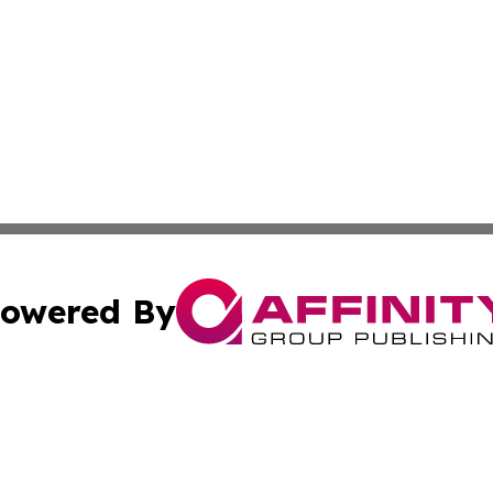
owered By
ubmit Press Release
Terms & Conditions
Copyright/DMCA
Inc. dba Affinity Group Publishing & Idaho Sci-Tech Netwo
Cookie Settings / Your Privacy Choices