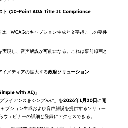
oint ADA Title II Compliance
関は、WCAGのキャプション生成と文字起こしの要件
ンを実現し、音声解説が可能になる。これは事前録画さ
アイメディアの拡大する
政府ソリューション
ple with AI)」
でコンプライアンスをシンプルに」
を
2026年1月20日
に開
したキャプション生成および音声解説を提供するソリュー
らウェビナーの詳細と登録にアクセスできる。