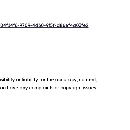
4f14f6-9709-4d60-9f5f-d86ef4a03fe2
ility or liability for the accuracy, content,
f you have any complaints or copyright issues